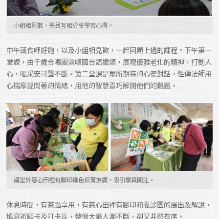
小組相見歡，學員互相分享學習心得。
中午蔬食呷好飽，以及小組相見歡，一起回顧上過的課程。下午第一
堂課，由千歲合唱團演唱國台語讚頌，展現優雅老化的精神，打動人
心，喝采安可聲不斷。第二堂課是眾所期待的心靈對話，性傳法師用
心揣摩提問著的情緒，用他的智慧善巧解開他們的難題。
講堂外慈心田裡有腳印綠色保育推廣，吸引學員關注。
休息時間，有茶點享用，有慈心田裡有腳印和義診團的展出及解說，
填寫祈願卡及打卡區，整個大廳人潮不斷，卻又井然有序。