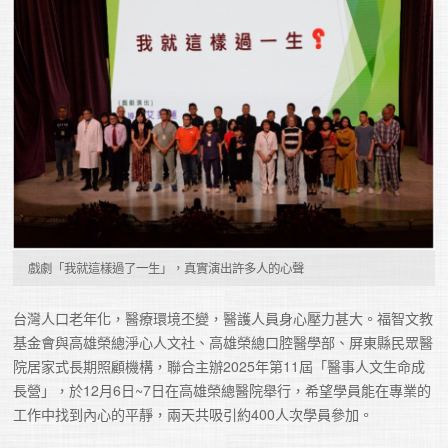
戲劇「我就這樣過了一生」，真實演出許多人的心聲
台灣人口老年化，醫療環境丕變，醫護人員身心壓力甚大。福智文教
基金會與高雄榮總淨心人文社、高雄榮總口腔醫學部、屏東縣民眾醫
院居家式長期照顧機構，聯合主辦2025年第11屆「醫事人文生命成
長營」，於12月6日~7日在高雄榮總醫院舉行，希望學員能在專業的
工作中找到內心的平靜，兩天共吸引約400人次學員參加。
