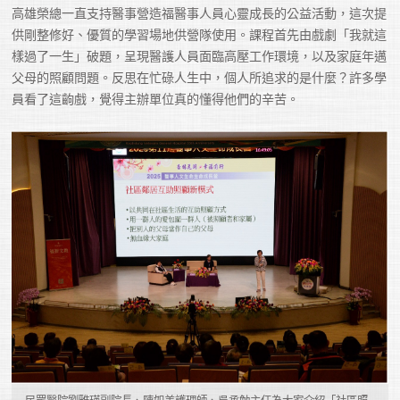
高雄榮總一直支持醫事營造福醫事人員心靈成長的公益活動，這次提
供剛整修好、優質的學習場地供營隊使用。課程首先由戲劇「我就這
樣過了一生」破題，呈現醫護人員面臨高壓工作環境，以及家庭年邁
父母的照顧問題。反思在忙碌人生中，個人所追求的是什麼？許多學
員看了這齣戲，覺得主辦單位真的懂得他們的辛苦。
民眾醫院劉雅瑛副院長、陳如美護理師、吳承勉主任為大家介紹「社區照