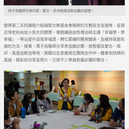
周子為醫師分享印度、蒙古、非洲馬達加斯加義診經歷。
營隊第二天的課程介紹福智文教基金會開辦的文教班次及營隊，呈現
日常老和尚從小到大的關懷。專題講座由性傳法師主講「幸福學，學
幸福」，帶出提升自我幸福感，轉化緊繃的醫病關係，及維持家庭和
諧的方法。接著，周子為醫師分享參加義診團，旅程遍及蒙古、南
印、馬達加斯加等地，將觀功念恩運用在團隊合作中，體會到快樂的
真諦，精彩的分享及照片，引發不少學員對義診團的嚮往。