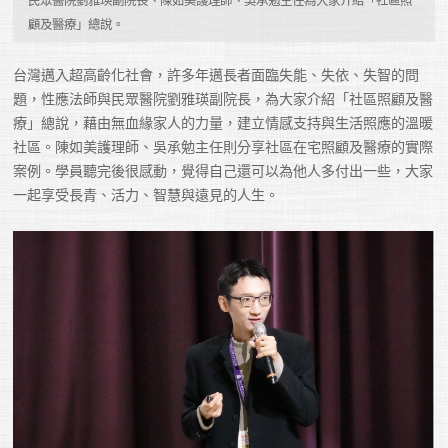
顧及醫療」總說。
台灣邁入超高齡化社會，許多年邁長者面臨失能、失依、失智的問
題，性應法師與民眾醫院劉雅瑛副院長，為大家介紹「社區照顧及醫
療」總說，藉由無血緣家人的力量，建立情感支持與生活照應的溫暖
社區。陳如美護理師、吳承勉主任則分享社區在宅照顧及醫療的實際
案例。學員聽完後很感動，覺得自己還可以為他人多付出一些，大家
一起享受長青、活力、智慧與遠見的人生。