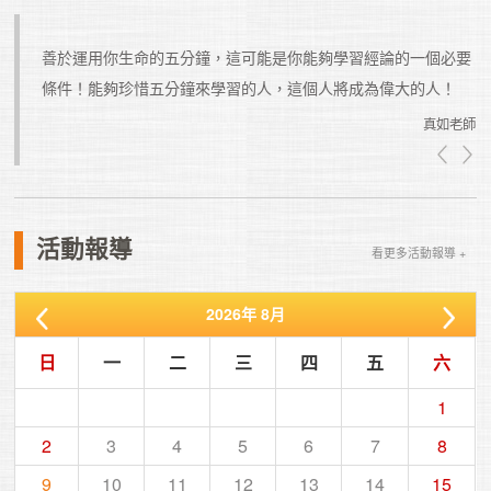
善於運用你生命的五分鐘，這可能是你能夠學習經論的一個必要
真如老師
真如老師
活動報導
看更多活動報導 +
2026
年
8月
日
一
二
三
四
五
六
1
2
3
4
5
6
7
8
9
10
11
12
13
14
15