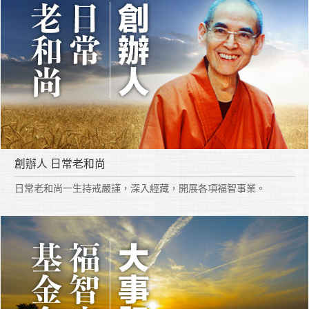
創辦人 日常老和尚
日常老和尚一生持戒嚴謹，深入經藏，開展各項福智事業。