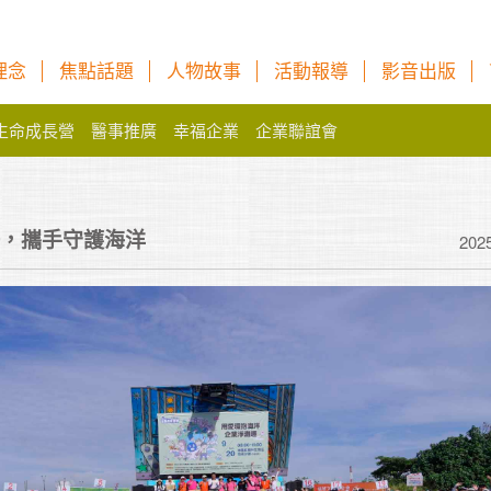
理念
焦點話題
人物故事
活動報導
影音出版
生命成長營
醫事推廣
幸福企業
企業聯誼會
，攜手守護海洋
202
制定一個你可以完
要制定一個非常圓
現不了，永遠都在