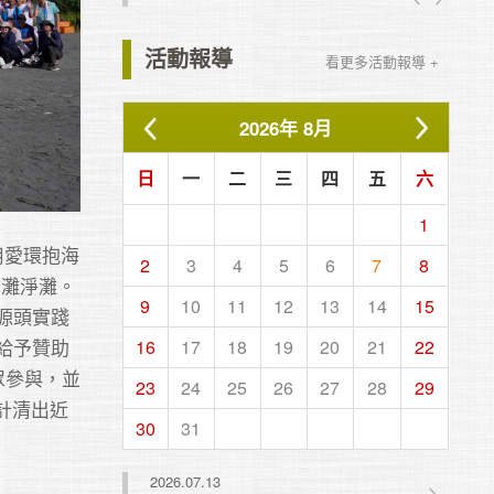
活動報導
看更多活動報導 +
2026
年
8月
日
一
二
三
四
五
六
1
用愛環抱海
2
3
4
5
6
7
8
沙灘淨灘。
9
10
11
12
13
14
15
源頭實踐
給予贊助
16
17
18
19
20
21
22
眾參與，並
23
24
25
26
27
28
29
，總計清出近
30
31
2026.07.13