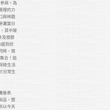
次參與。為
清理的力
口與林園
淨灘當日
圾，其中玻
8件及塑膠
力感到欣
同時，現
大集合！追
保綠生活
於日常生
灘後表
製品，塑
所以今天