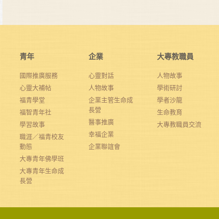
青年
企業
大專教職員
國際推廣服務
心靈對話
人物故事
心靈大補帖
人物故事
學術研討
福青學堂
企業主管生命成
學者沙龍
長營
福智青年社
生命教育
醫事推廣
學習故事
大專教職員交流
幸福企業
職涯／福青校友
動態
企業聯誼會
大專青年佛學班
大專青年生命成
長營