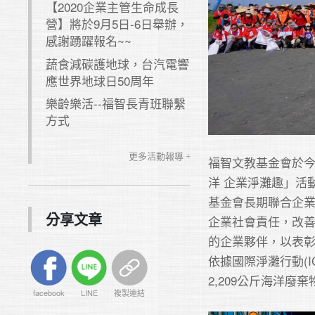
【2020企業主管生命成長
營】將於9月5日-6日舉辦，
感謝踴躍報名~~
蔬食減碳護地球，台汽電響
應世界地球日50周年
樂齡樂活--福智長青班聯繫
方式
更多活動報導 +
福智文教基金會於今(
洋 企業淨灘趣」活
基金會長期聯合企
分享文章
企業社會責任，改
的企業夥伴，以表彰
依據國際淨灘行動(ICC,
2,209公斤海洋廢棄
facebook
LINE
複製連結