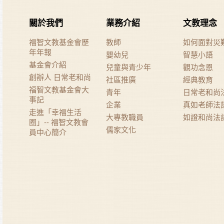
關於我們
業務介紹
文教理念
福智文教基金會歷
教師
如何面對災
年年報
嬰幼兒
智慧小語
基金會介紹
兒童與青少年
觀功念恩
創辦人 日常老和尚
社區推廣
經典教育
福智文教基金會大
青年
日常老和尚
事記
企業
真如老師法
走進「幸福生活
大專教職員
如證和尚法
圈」-- 福智文教會
儒家文化
員中心簡介