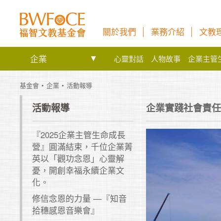
關於我們
業務介紹
文教
企業
心靈對話
人物故事
企業主管
基金會
企業
活動報導
活動報導
企業實踐社會責任
『2025企業主管生命成長
營』圓滿結束，千位企業菁
英以「觀功念恩」心靈解
憂，開創幸福永續企業文
化。
修信念恩的力量 —『知音
拾穗感恩音樂會』