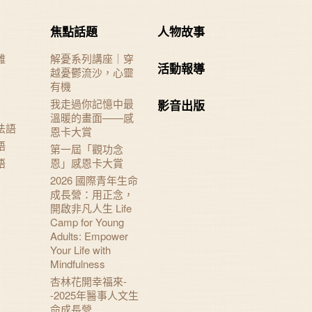
焦點話題
人物故事
難
解憂系列講座｜穿
活動報導
越憂鬱流沙，心靈
有機
我走過你記憶中最
影音出版
溫暖的畫面——感
法語
恩卡大賞
語
第一屆「觀功念
語
恩」感恩卡大賞
2026 國際青年生命
成長營：用正念，
開啟非凡人生 Life
Camp for Young
Adults: Empower
Your Life with
Mindfulness
杏林花開幸福來-
-2025年醫事人文生
命成長營