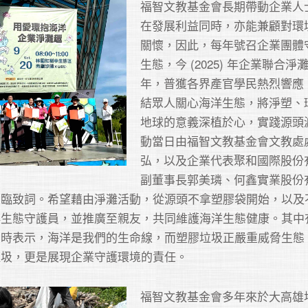
福智文教基金會長期帶動企業人
在發展利益同時，亦能兼顧對環
關懷，因此，每年號召企業團體
生態，今 (2025) 年企業聯合淨
年，普獲各界產官學民熱烈響應
結眾人關心海洋生態，將淨塑、
地球的意義深植於心，實踐源頭
動當日由福智文教基金會文教處
弘，以及企業代表聚和國際股份
副董事長郭美璘、何鑫實業股份
蒞臨致詞。希望藉由淨灘活動，從源頭不拿塑膠袋開始，以及
洋生態守護員，並推廣至親友，共同維護海洋生態健康。其中
詞時表示，海洋是我們的生命線，而塑膠垃圾正嚴重威脅生態
垃圾，更是展現企業守護環境的責任。
福智文教基金會多年來於大高雄