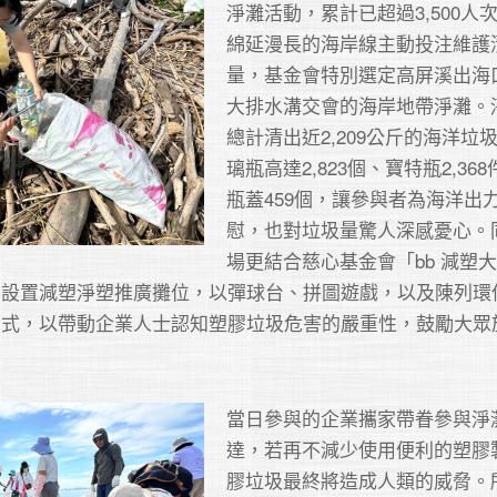
淨灘活動，累計已超過3,500人
綿延漫長的海岸線主動投注維護
量，基金會特別選定高屏溪出海
大排水溝交會的海岸地帶淨灘。
總計清出近2,209公斤的海洋垃
璃瓶高達2,823個、寶特瓶2,36
瓶蓋459個，讓參與者為海洋出
慰，也對垃圾量驚人深感憂心。
場更結合慈心基金會「bb 減塑
，設置減塑淨塑推廣攤位，以彈球台、拼圖遊戲，以及陳列環
方式，以帶動企業人士認知塑膠垃圾危害的嚴重性，鼓勵大眾
當日參與的企業攜家帶眷參與淨
達，若再不減少使用便利的塑膠
膠垃圾最終將造成人類的威脅。