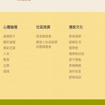
心靈論壇
社區推廣
儒家文化
論壇影片
家長聯誼會
智者語錄
關於論壇
精采人生成長學
經典生活
坊暨讀書會
精彩花絮
儒學營
人文
儒學研討班
教育
君子德風
企業
孝悌楷模
環境
海外訊息
師資培訓