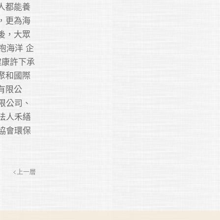
人都能養
，更為海
後，大眾
抱海洋 企
健康許下承
聚和國際
有限公
限公司、
法人禾繕
協會環保
<上一層