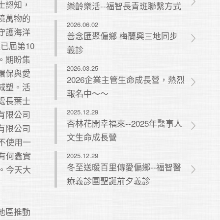
士認知，
樂齡樂活--福智長青班聯繫方式
境萬物的
2026.06.02
守護海洋
善念匯聚偏鄉 梅蘭興三地同步
灘已屆第10
義診
。期盼集
2026.03.25
環保與愛
2026企業主管生命成長營，熱烈
減塑。活
報名中～～
處長葉士
2025.12.29
有限公司
杏林花開幸福來--2025年醫事人
有限公司
文生命成長營
不使用一
有何鑫實
2025.12.29
冬至送暖百里傳愛偏鄉--福智醫
。今天大
療義診團聖誕前夕義診
地區推動