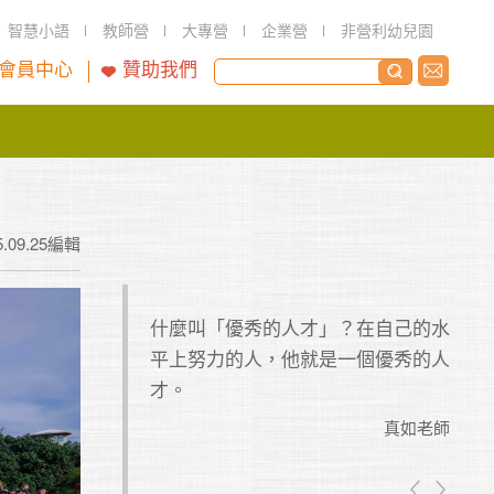
智慧小語
教師營
大專營
企業營
非營利幼兒園
會員中心
贊助我們
5.09.25編輯
全實踐的計畫，不
什麼叫「優秀的人才」？在自己的水
觀功
滿的計畫，永遠實
平上努力的人，他就是一個優秀的人
破非
哀嘆！
才。
真如老師
真如老師