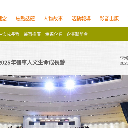
理念
焦點話題
人物故事
活動報導
影音出版
生命成長營
醫事推廣
幸福企業
企業聯誼會
李
2025年醫事人文生命成長營
202
在總結個人生命進
己必須每年每年很
結是完全不知道的
嚇一跳！