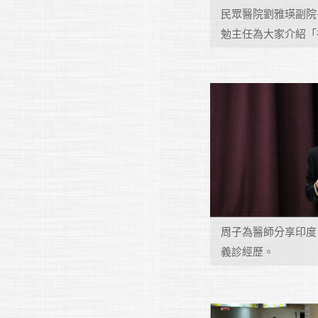
民眾醫院劉雅瑛副院
勉主任為大家介紹「
周子為醫師分享印度
義診經歷。