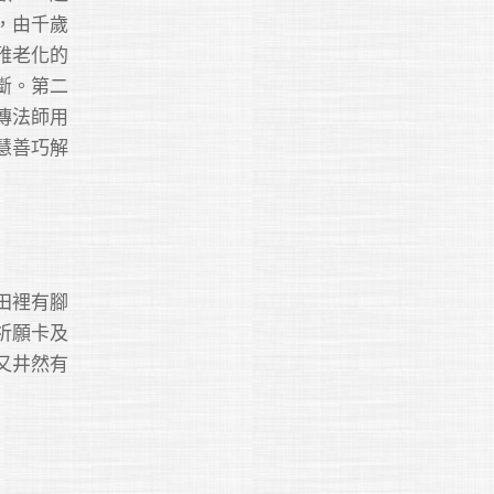
，由千歲
雅老化的
斷。第二
傳法師用
慧善巧解
田裡有腳
祈願卡及
又井然有