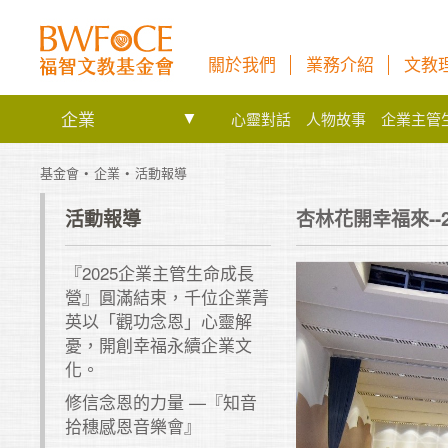
關於我們
業務介紹
文教
企業
心靈對話
人物故事
企業主管
基金會
企業
活動報導
活動報導
杏林花開幸福來--
『2025企業主管生命成長
營』圓滿結束，千位企業菁
英以「觀功念恩」心靈解
憂，開創幸福永續企業文
化。
修信念恩的力量 —『知音
拾穗感恩音樂會』