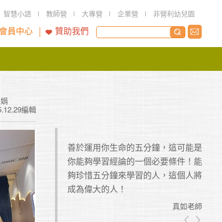
智慧小語
教師營
大專營
企業營
非營利幼兒園
會員中心
贊助我們
淑娟
5.12.29編輯
步的歷程時，你自
善於運用你生命的五分鐘，這可能是
因為
清楚。這個不做總
你能夠學習經論的一個必要條件！能
到種
！你一做總結就會
夠珍惜五分鐘來學習的人，這個人將
真如老師
真如老師