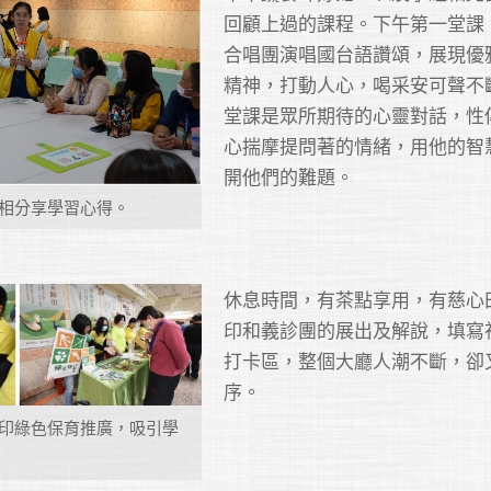
回顧上過的課程。下午第一堂課
合唱團演唱國台語讚頌，展現優
精神，打動人心，喝采安可聲不
堂課是眾所期待的心靈對話，性
心揣摩提問著的情緒，用他的智
開他們的難題。
相分享學習心得。
休息時間，有茶點享用，有慈心
印和義診團的展出及解說，填寫
打卡區，整個大廳人潮不斷，卻
序。
印綠色保育推廣，吸引學