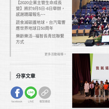
【2020企業主管生命成長
營】將於9月5日-6日舉辦，
感謝踴躍報名~~
蔬食減碳護地球，台汽電響
應世界地球日50周年
樂齡樂活--福智長青班聯繫
方式
更多活動報導 +
分享文章
facebook
LINE
複製連結