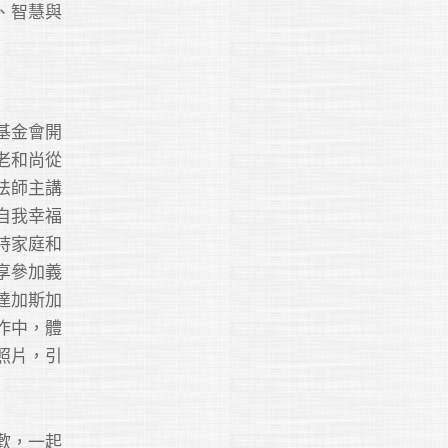
、智慧與
基金會開
老和尚從
法師主講
自我幸福
持家庭和
享參加義
達加斯加
作中，體
照片，引
歡，一起