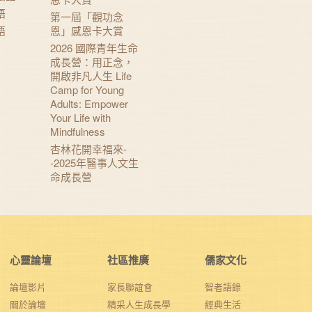
語
第一屆「觀功念
語
恩」感恩卡大賞
2026 國際青年生命
成長營：用正念，
開啟非凡人生 Life
Camp for Young
Adults: Empower
Your Life with
Mindfulness
杏林花開幸福來-
-2025年醫事人文生
命成長營
心靈論壇
社區推廣
儒家文化
論壇影片
家長聯誼會
智者語錄
關於論壇
精采人生成長學
經典生活