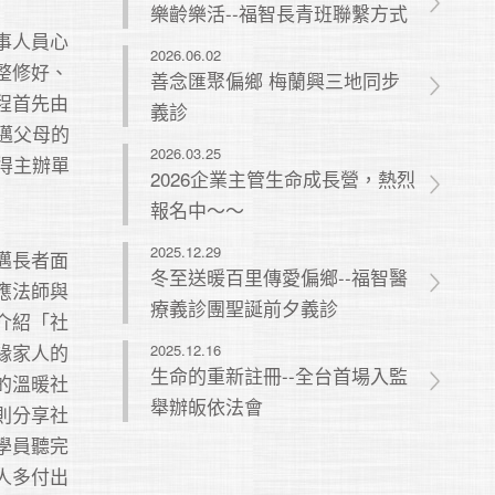
樂齡樂活--福智長青班聯繫方式
事人員心
2026.06.02
整修好、
善念匯聚偏鄉 梅蘭興三地同步
程首先由
義診
邁父母的
2026.03.25
得主辦單
2026企業主管生命成長營，熱烈
報名中～～
2025.12.29
邁長者面
冬至送暖百里傳愛偏鄉--福智醫
應法師與
療義診團聖誕前夕義診
介紹「社
緣家人的
2025.12.16
生命的重新註冊--全台首場入監
的溫暖社
舉辦皈依法會
則分享社
學員聽完
人多付出