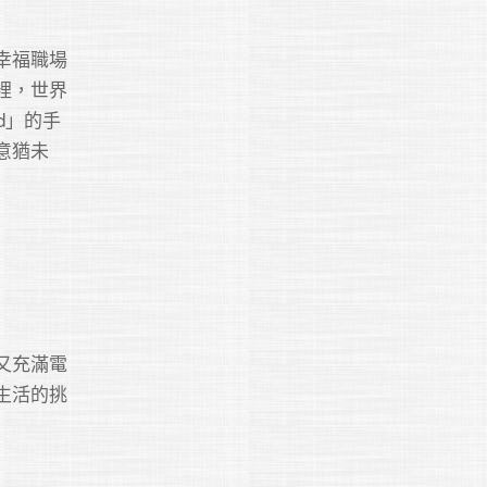
幸福職場
裡，世界
od」的手
意猶未
又充滿電
生活的挑