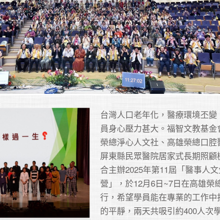
台灣人口老年化，醫療環境丕變
員身心壓力甚大。福智文教基金
榮總淨心人文社、高雄榮總口腔
屏東縣民眾醫院居家式長期照顧
合主辦2025年第11屆「醫事人
營」，於12月6日~7日在高雄榮
行，希望學員能在專業的工作中
的平靜，兩天共吸引約400人次學