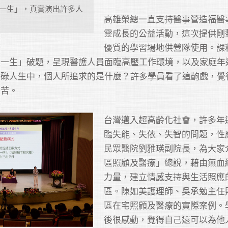
一生」，真實演出許多人
高雄榮總一直支持醫事營造福醫
靈成長的公益活動，這次提供剛
優質的學習場地供營隊使用。課
了一生」破題，呈現醫護人員面臨高壓工作環境，以及家庭年
忙碌人生中，個人所追求的是什麼？許多學員看了這齣戲，覺
辛苦。
台灣邁入超高齡化社會，許多年
臨失能、失依、失智的問題，性
民眾醫院劉雅瑛副院長，為大家
區照顧及醫療」總說，藉由無血
力量，建立情感支持與生活照應
區。陳如美護理師、吳承勉主任
區在宅照顧及醫療的實際案例。
後很感動，覺得自己還可以為他