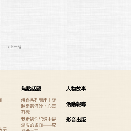
<上一層
焦點話題
人物故事
難
解憂系列講座｜穿
活動報導
越憂鬱流沙，心靈
有機
我走過你記憶中最
影音出版
溫暖的畫面——感
法語
恩卡大賞