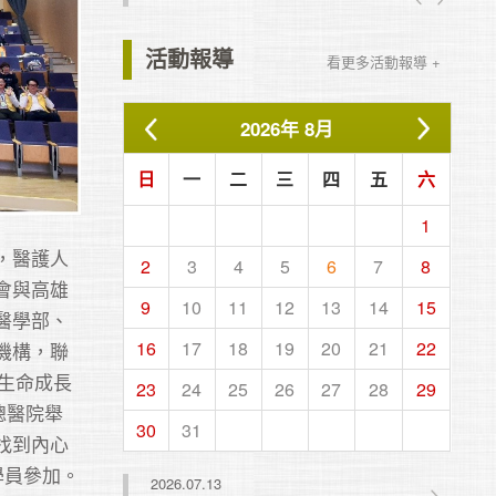
活動報導
看更多活動報導 +
2026
年
8月
日
一
二
三
四
五
六
1
，醫護人
2
3
4
5
6
7
8
會與高雄
9
10
11
12
13
14
15
醫學部、
16
17
18
19
20
21
22
機構，聯
文生命成長
23
24
25
26
27
28
29
總醫院舉
30
31
找到內心
員參加。

2026.07.13