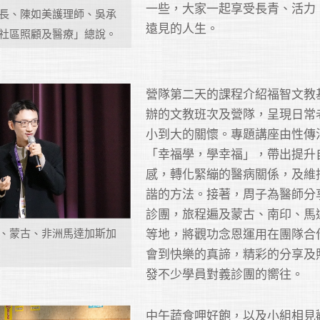
一些，大家一起享受長青、活力
長、陳如美護理師、吳承
遠見的人生。
社區照顧及醫療」總說。
營隊第二天的課程介紹福智文教
辦的文教班次及營隊，呈現日常
小到大的關懷。專題講座由性傳
「幸福學，學幸福」，帶出提升
感，轉化緊繃的醫病關係，及維
諧的方法。接著，周子為醫師分
診團，旅程遍及蒙古、南印、馬
等地，將觀功念恩運用在團隊合
、蒙古、非洲馬達加斯加
會到快樂的真諦，精彩的分享及
發不少學員對義診團的嚮往。
中午蔬食呷好飽，以及小組相見